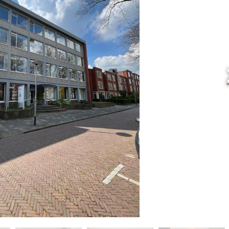
ot op de servicekosten?
ot op de energiekosten?
icekosten
levering van de woonruimte?
ven bij de gemeente?
 moet ik afsluiten?