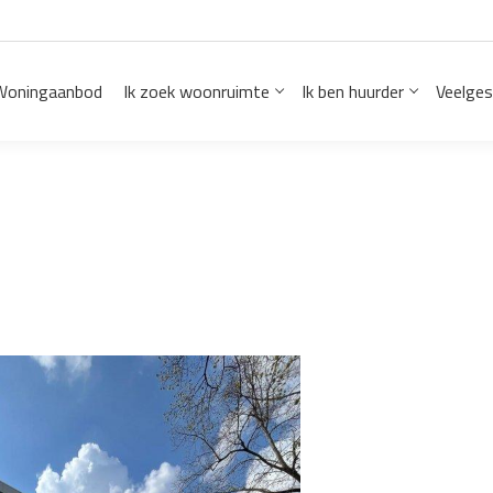
Woningaanbod
Ik zoek woonruimte
Ik ben huurder
Veelges
erking?
Inloggen
ide Verhuur?
Inschrijven
lfstandige woonruimte