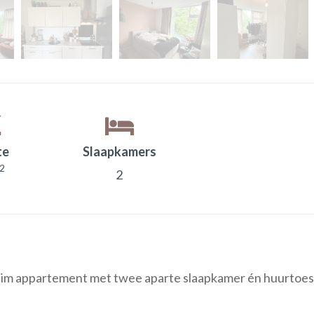
te
Slaapkamers
2
2
m appartement met twee aparte slaapkamer én huurtoes