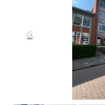
Waarom een voorsch
Eindinspectie
Contact
Waarom een voorsch
Eindafrekening serv
Hoe verloopt de op
Vorige
Moet ik me inschrij
Welke verzekeringen